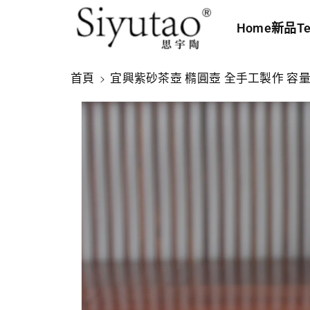
內
Home
新品
Te
容
略
首頁
宜興紫砂茶壺 橢圓壺 全手工製作 容量
過
產
品
資
訊