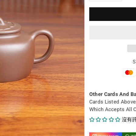
減
增
少
加
宜
宜
興
興
紫
紫
S
砂
砂
茶
茶
壺
壺
Other Cards And B
Cards Listed Above
橢
橢
Which Accepts All 
圓
圓
沒有
壺
壺