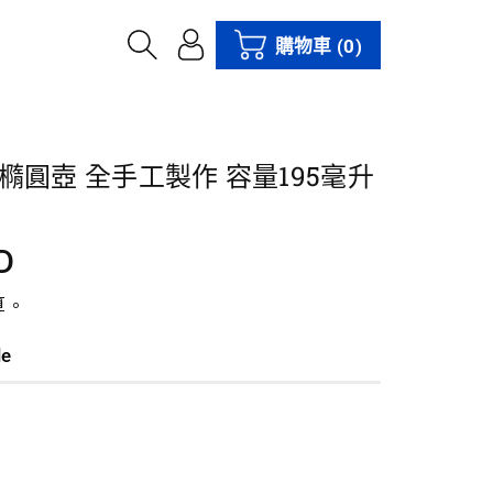
購物車
(0)
橢圓壺 全手工製作 容量195毫升
D
算。
le