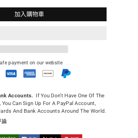
加入購物車
afe payment on our website
ank Accounts.
If You Don't Have One Of The
, You Can Sign Up For A PayPal Account,
Cards And Bank Accounts Around The World.
評論