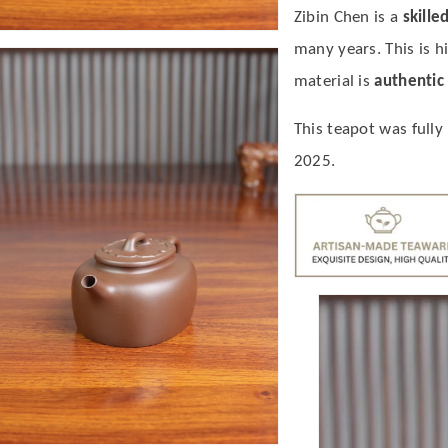
老
老
Zibin Chen is a
skille
紫
紫
many
years. This is h
material is
authentic
泥
泥
的
的
This teapot was fully
2025.
數
數
量
量