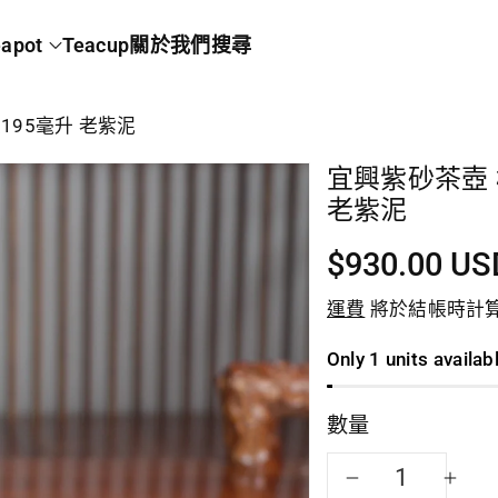
apot
Teacup
關於我們
搜尋
195毫升 老紫泥
宜興紫砂茶壺 
老紫泥
$930.00 US
運費
將於結帳時計
Only 1 units availab
數量