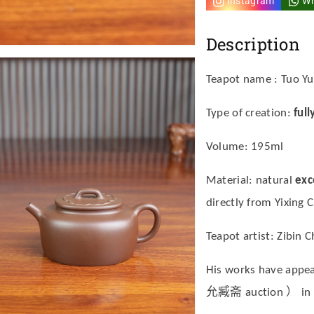
Instagram
W
全
全
Description
手
手
工
工
Teapot name : Tuo Y
製
製
Type of creation:
ful
作
作
Volume: 195ml
容
容
Material: natural
exc
量
量
directly from Yixing C
195
19
Teapot artist:
Zibin
毫
毫
His works have appea
升
升
允臧斋 auction ） in r