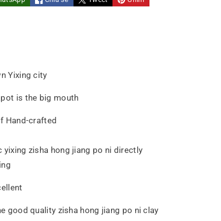
n Yixing city
pot is the big mouth
lf Hand-crafted
yixing zisha hong jiang po ni directly
ing
ellent
he good quality zisha hong jiang po ni clay