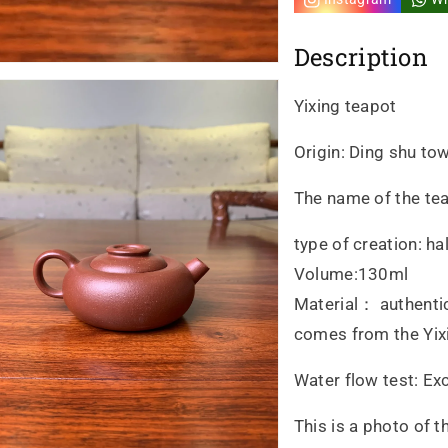
Description
Yixing teapot
Origin: Ding shu tow
The name of the tea
type of creation: ha
Volume:130ml
Material： authentic 
comes from the Yix
Water flow test: Exc
This is a photo of t