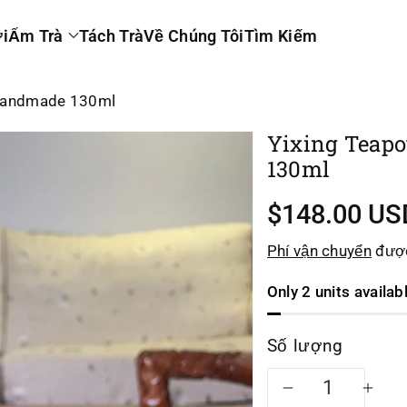
i
Ấm Trà
Tách Trà
Về Chúng Tôi
Tìm Kiếm
 Handmade 130ml
Yixing Teap
130ml
Giá
$148.00 US
khuyến
Phí vận chuyển
được
mãi
Only 2 units availab
Số lượng
Giảm
Tă