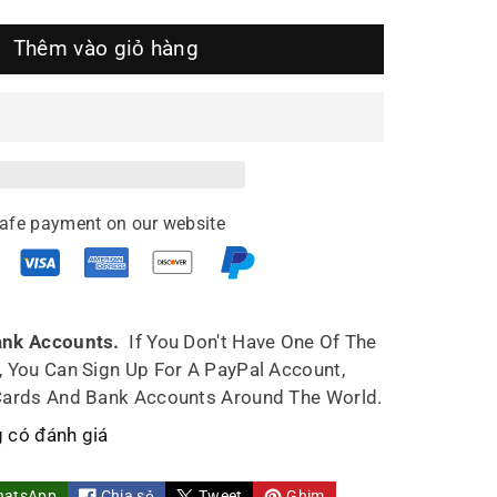
Thêm vào giỏ hàng
ợng
o
ing
afe payment on our website
pot
uth
ank Accounts.
If You Don't Have One Of The
, You Can Sign Up For A PayPal Account,
f
Cards And Bank Accounts Around The World.
e
ndmade
 có đánh giá
0ml
hatsApp
Chia sẻ
Tweet
Ghim