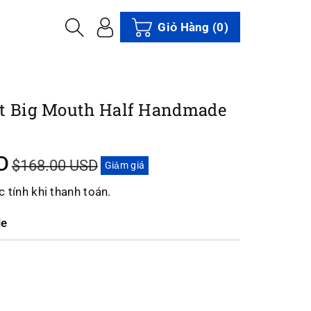
Giỏ Hàng
(0)
ot Big Mouth Half Handmade
D
$168.00 USD
Giảm giá
 tính khi thanh toán.
le
ng